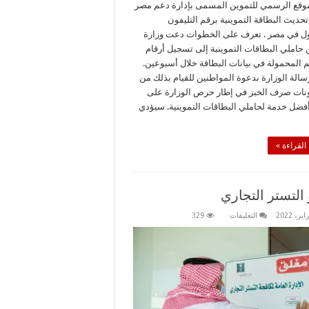
موقع الرسمي للتموين المسمى بإدارة دعم مصر
حديث البطاقة التموينية برقم التليفون
ل في مصر . تعرف على الخطوات دعت وزارة
 حاملي البطاقات التموينية إلى تسجيل أرقام
 المحمولة في بيانات البطاقة خلال أسبوعين.
سالة الوزارة بدعوة المواطنين للقيام بذلك من
ونات صرف الخبز في إطار حرص الوزارة على
فضل خدمة لحاملي البطاقات التموينية. سيؤدي
القراءة »
التستر التجاري
على
التعليقات
329
ماهو
التستر
التجاري
مغلقة