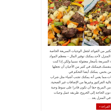
عمل
وجبات
سريعة
في
المنزل
مغلقة
كثير من الفوائد لجعل الوجبات السريعة الخاصة
لمنزل. لأحد،يمكنك توفير المال – معظم المواد
ة السريعة بأسعار معقولة نسبيا،ولكن إذا كنت
بنفسك،فيمكنك في كثير من الأحيان أن تجعلها
من بخس. يمكنك أيضا التحكم في
ات،مما يعني أنه يمكنك تجنب أشياء مثل شراب
الية الفركتوز وغيرها من الإضافات غير الصحية.
من المريح حقا أن تكون قادرا على سوط وجبة
دون الحاجة إلى الخروج. طريقه عمل وجبات
في المنزل يعد …
القراءة »