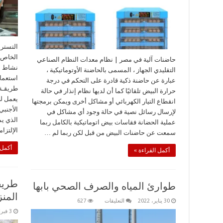
التستر 
الخاص 
حاضنات آلية في مصر | نظام معدات النظام الصناعي
نشاط م
التقليدي الجهاز ، المسمى بالحاضنة الأوتوماتيكية ،
استعمال
عبارة عن حاضنة ذكية قادرة على التحكم في درجة
طريقـة 
حرارة البيض تلقائيًا كما أن لديها نظام إنذار في حالة
يعمل ل
انقطاع التيار الكهربائي أو مشاكل أخرى ويمكن برمجتها
الأجنبي
لإرسال رسائل نصية في حالة وجود أي مشاكل في
الذي ي
عملية الحضانة فقاسات بيض اتوماتيكية بالكامل ربما
الإلتزا
سمعت عن حاضنات البيض من قبل لكن ربما لم …
أكمل 
أكمل القراءة »
طريق
طوارئ المياه والصرف الصحي بابها
المن
على
30 يناير، 2022
التعليقات
627
طوارئ
3 فبراير، 2022
المياه
والصرف