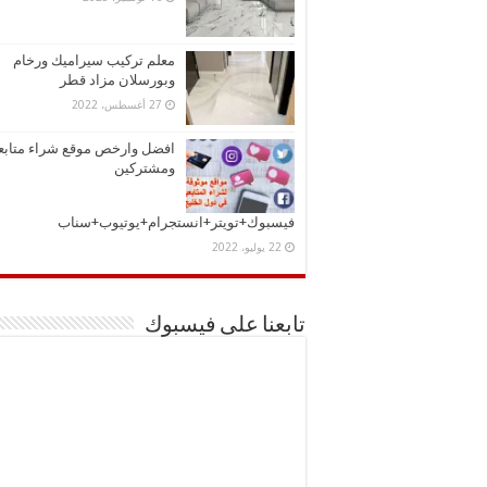
معلم تركيب سيراميك ورخام
وبورسلان مزاد قطر
27 أغسطس، 2022
افضل وارخص موقع شراء متابع
ومشتركين
فيسبوك+تويتر+انستجرام+يوتيوب+سناب
22 يوليو، 2022
تابعنا على فيسبوك