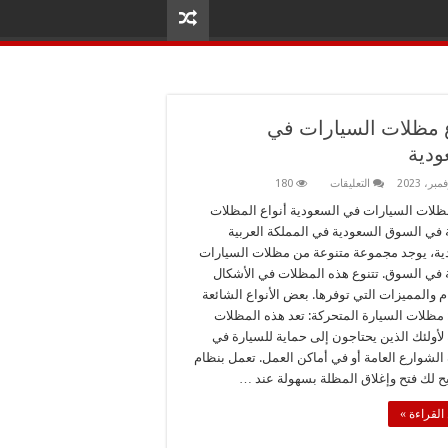
ع مظلات السيارات في
ودية
على
التعليقات
180
انواع
مظلات
مظلات السيارات في السعودية أنواع المظلات
السيارات
 في السوق السعودية في المملكة العربية
في
السعودية
ية، يوجد مجموعة متنوعة من مظلات السيارات
مغلقة
 في السوق. تتنوع هذه المظلات في الأشكال
م والمميزات التي توفرها. بعض الأنواع الشائعة
مظلات السيارة المتحركة: تعد هذه المظلات
لأولئك الذين يحتاجون إلى حماية للسيارة في
لشوارع العامة أو في أماكن العمل. تعمل بنظام
ح لك فتح وإغلاق المظلة بسهولة عند …
القراءة »