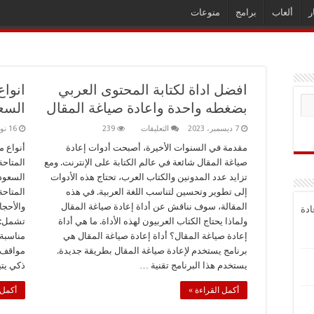
ر
ألعاب
برامج
منوعات
افضل اداة لكتابة المحتوى العربي
انوا
بضغطه واحدة واعادة صياغة المقال
السع
على
7 ديسمبر، 2023
التعليقات
239
16 نوفمبر، 2023
افضل
اداة
مقدمة في السنوات الأخيرة، أصبحت أدوات إعادة
أنواع 
لكتابة
صياغة المقال شائعة في عالم الكتابة على الإنترنت. ومع
المتاحة
المحتوى
العربي
تزايد عدد المدونين والكتاب العرب، تحتاج هذه الأدوات
السعود
بضغطه
إلى تطوير وتحسين لتناسب اللغة العربية. في هذه
المتاحة
واحدة
واعادة
المقالة، سوف نناقش عن أداة إعادة صياغة المقال
والأحجا
ادة
صياغة
المقال
ولماذا يحتاج الكتاب العربيون لهذه الأداة. ما هي أداة
تشمل: 
مغلقة
إعادة صياغة المقال؟ أداة إعادة صياغة المقال هي
مناسبة 
برنامج يستخدم لإعادة صياغة المقال بطريقة جديدة.
مواقف ا
يستخدم هذا البرنامج تقنية …
ذكي يتي
أكمل القراءة »
أكمل 