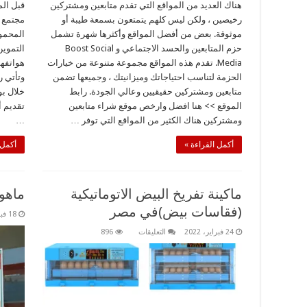
هناك العديد من المواقع التي تقدم متابعين ومشتركين
قبل ال
رخيصين ، ولكن ليس كلهم ​​يتمتعون بسمعة طيبة أو
مجتمع ت
موثوقة. بعض من أفضل المواقع وأكثرها شهرة تشمل
المحمو
حزم المتابعين والحسد الاجتماعي و Boost Social
التموين
Media. تقدم هذه المواقع مجموعة متنوعة من خيارات
هواتفهم
الحزمة لتناسب احتياجاتك وميزانيتك ، وجميعها تضمن
وتأتي ر
متابعين ومشتركين حقيقيين وعالي الجودة. رابط
خلال ب
الموقع >> هنا افضل وارخص موقع شراء متابعين
تقديم أ
ومشتركين هناك الكثير من المواقع التي توفر …
…
أكمل القراءة »
أكمل 
ماكينة تفريخ البيض الاتوماتيكية
ماهو 
(فقاسات بيض)في مصر
18 فبراير، 2022
على
24 فبراير، 2022
التعليقات
896
ماكينة
تفريخ
البيض
الاتوماتيكية
(فقاسات
بيض)في
مصر
مغلقة