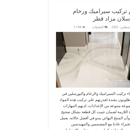
 تركيب سيراميك ورخام
سلان مزاد قطر
على
التعليقات
1,194
معلم
تركيب
سيراميك
ورخام
وبورسلان
مزاد
قطر
مغلقة
ء تركيب السيراميك والرخام والبورسلين في
لوبون بشدة لقدرتهم على تركيب هذه المواد
عة متنوعة من الإعدادات. لديهم المهارات
ة اللازمة لضمان تثبيت كل قطعة بشكل صحيح
وأن المنتج النهائي يبدو في أفضل حالاته. يعمل
لخبراء عادةً مع المصممين والمهندسين