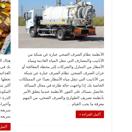
الصحي
بابها
مغلقة
الأنظمة نظام الصرف الصحي عبارة عن شبكة من
الأنابيب والمصارف التي تنقل المياه العادمة ومياه
هناك ال
الأمطار من المنازل والشركات إلى محطة المعالجة أو
بك في ا
خزان الصرف الصحي. نظام الصرف عبارة عن شبكة
الغذائي
من الأنابيب التي تنقل مياه الأمطار بعيدًا عن الممتلكات
تجعلها 
الخاصة بك. إذا واجهت حالة طارئة في مجال السباكة
أكثر بث
،فاتصل بسباك على الفور. الأنظمة عندما يتعلق الأمر
المكون
بأنظمة تصريف الطوارئ والصرف الصحي، من المهم
الذرة ع
معرفة ما يجب القيام …
وأخيرا،
سريعة 
أكمل القراءة »
سريعه 
أكمل 