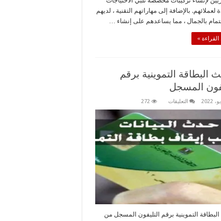
يين لإنشاء تركيبات مخصصة تلبي الاحتياجات
 لعملائهم. بالإضافة إلى مهاراتهم التقنية ، لديهم
هتمام بالجمال ، مما يساعدهم على إنشاء …
القراءة »
 البطاقة التموينية برقم
يفون المسجل
على
التعليقات
272
تحديث
البطاقة
التموينية
برقم
التليفون
المسجل
مغلقة
لبطاقة التموينية برقم التليفون المسجل من