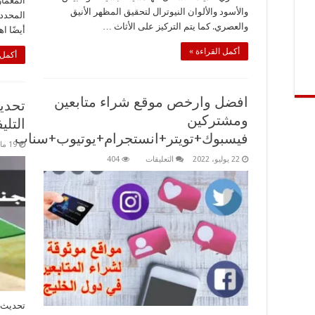
المعمار
والأسود والألوان النيوترال لتحقيق المظهر الأنيق
المحددة
والعصري. كما يتم التركيز على الأثاث …
أيضًا ا
أكمل القراءة »
أكمل 
افضل وارخص موقع شراء متابعين
تحديث
ومشتركين
التل
فيسبوك+تويتر+انستجرام+يوتيوب+سناب
19 مايو، 2022
على
22 يوليو، 2022
التعليقات
404
افضل
وارخص
موقع
شراء
متابعين
ومشتركين
فيسبوك+تويتر+انستجرام+يوتيوب+سناب
مغلقة
تحديث ا