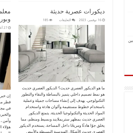
ديكورات عصرية حديثة
معلم
وبور
على
16 نوفمبر، 2023
التعليقات
185
ديكورات
عصرية
27 أغسطس، 2022
حديثة
مغلقة
ين
ما هو الديكور العصري حديث؟ الديكور العصري حديث
هو نمط تصميم داخلي يتميز بالبساطة والنقاء والتطور
إن خبرا
التكنولوجي. يهدف إلى إنشاء مساحات جميلة وعملية
قطر مط
باستخدام خطوط مستقيمة وألوان هادئة واستخدام
في مجمو
المواد الحديثة والتكنولوجيا الحديثة. يتمتع الديكور
والخبر
العصري حديث بمظهر ستريملايند وبسيط ومنظم، مما
وآمن ، 
يخلق جوًا هادئًا ومريحًا داخل المساحة. يستخدم الديكور
هؤلاء ا
العصري حديث الأشكال الهندسية البسيطة والأبيض