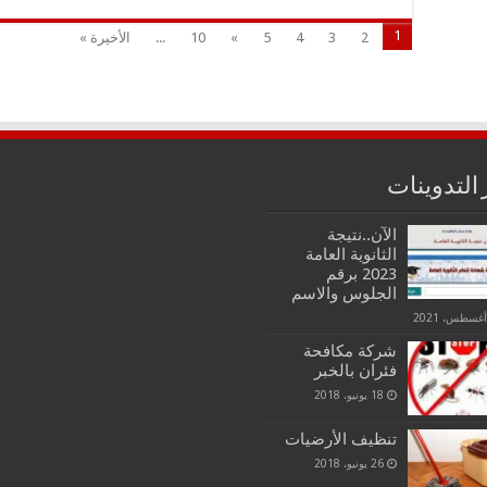
1
2
3
4
5
»
10
...
الأخيرة »
 التدوينات
الآن..نتيجة
الثانوية العامة
2023 برقم
الجلوس والاسم
شركة مكافحة
فئران بالخبر
18 يونيو، 2018
تنظيف الأرضيات
26 يونيو، 2018