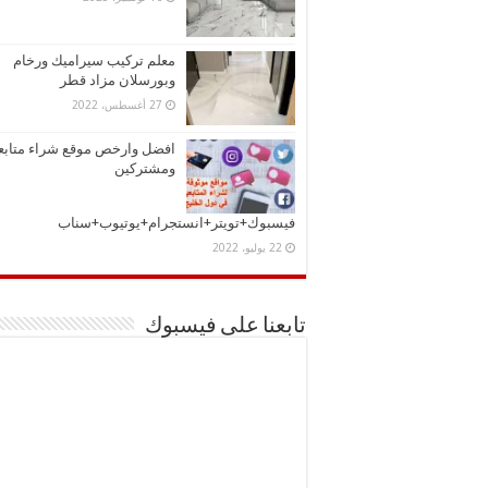
معلم تركيب سيراميك ورخام
وبورسلان مزاد قطر
27 أغسطس، 2022
افضل وارخص موقع شراء متابع
ومشتركين
فيسبوك+تويتر+انستجرام+يوتيوب+سناب
22 يوليو، 2022
تابعنا على فيسبوك