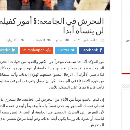
التحرش في الجامعة
لن ينساه أبدا
ين
على
19 أغسطس، 2021
نصائح
التعليقات
319 زيارة
التحرش
في
nkedIn
Stumbleupon
Twitter
Facebook
الجامعة:
5
أمور
من المؤكد أنّك قد سمعت مؤخراً عن الكثير والعديد من حوادث التح
كفيلة
بتلقين
الجامعات، مما قد يجعلكِ تخشين من الجامعة أو تتوجسين من الإحتكاك
المتحرش
درساً
لذا دعيني أذكّرك أن الرجال ليسوا جميعهم كهؤلاء الذئاب وأنّك ستقابلي
لن
من خيرة الأصدقاء في الجامعة، لكن إن حصل وتعرضت لموقفَ مشابه 
ينساه
أبدا
فأنت قادرةٌ تماماً على التصدّي للأمر.
مغلقة
إن كنتِ عانيتِ يوماً من الأيام من التحرش في الجامعة، فلا تشعري بذن
تحملي نفسك المسؤولية. خذي نفساً واسعاً وعميقاً وأبعدي عقدة الذن
لأن التعرض إلى التحرش الجنسي في الجامعة أو الشارع، ليس سببه أ
لباسك أو تصرفاتك وربما يكون أيضا بذلك، وهو أيضا مرضٌ نفسي ل
المتحرش.