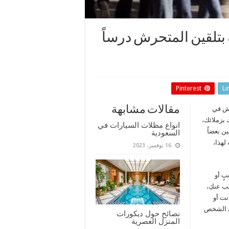
: 5 أمور كفيلة بتلقين المتحرش درساً
Pinterest
Li
مقالات مشابهة
رش في
 بزملائك،
انواع مظلات السيارات في
ن بعضاً
السعودية
لهذا،
16 نوفمبر، 2023
بٍ أو
ب عنكِ،
نت أو
دى الشخص
نصائح حول ديكورات
المنزل العصرية