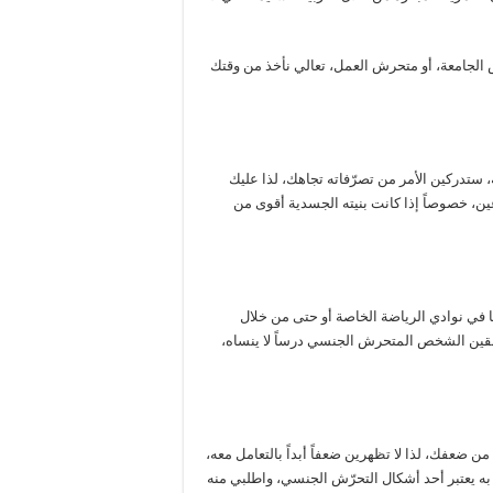
الجامعة، أو متحرش العمل، تعالي نأخذ من وقتك
 ستدركين الأمر من تصرّفاته تجاهك، لذا عليك
أعين، خصوصاً إذا كانت بنيته الجسدية أقوى من
 في نوادي الرياضة الخاصة أو حتى من خلال
 تلقين الشخص المتحرش الجنسي درساً لا ينساه،
ن ضعفك، لذا لا تظهرين ضعفاً أبداً بالتعامل معه،
ه يعتبر أحد أشكال التحرّش الجنسي، واطلبي منه