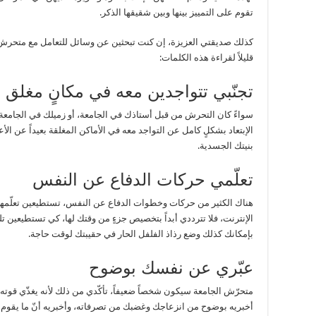
تقوم على التمييز بينها وبين شقيقها الذكر.
كذلك صديقتي العزيزة، إن كنت تبحثين عن وسائل للتعامل مع متحرش 
قليلاً لقراءة هذه الكلمات:
تجنّبي تتواجدين معه في مكانٍ مغلق
سواءً كان التحرش من قبل أستاذك في الجامعة، أو زميلك في الجامعة،
الإبتعاد بشكلٍ كامل عن التواجد معه في الأماكن المغلقة بعيداً عن ال
بنيتك الجسدية.
تعلّمي حركات الدفاع عن النفس
هناك الكثير من حركات وخطوات الدفاع عن النفس، تستطيعين تعلّمها
الإنترنت، فلا تترددي أبداً بتخصيص جزءٍ من وقتك لها، كي تستطيعين
بإمكانك كذلك وضع رذاذ الفلفل الحار في حقيبتك لوقت حاجة.
عبّري عن نفسك بوضوح
متحرّش الجامعة سيكون شخصاً ضعيفاً، تأكّدي من ذلك لأنه يغذّي قوته م
أخبريه بوضوح من انزعاجك وغضبك من تصرفاته، وأخبريه أنّ ما يقوم ب