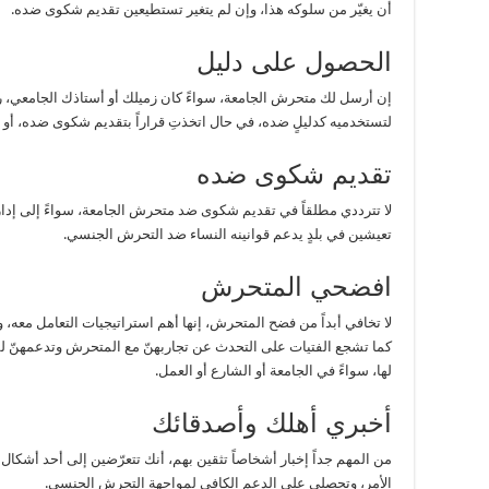
أن يغيّر من سلوكه هذا، وإن لم يتغير تستطيعين تقديم شكوى ضده.
الحصول على دليل
إن أرسل لك متحرش الجامعة، سواءً كان زميلك أو أستاذك الجامعي، رسائ
لتستخدميه كدليلٍ ضده، في حال اتخذتِ قراراً بتقديم شكوى ضده، أو 
تقديم شكوى ضده
لا تترددي مطلقاً في تقديم شكوى ضد متحرش الجامعة، سواءً إلى إدا
تعيشين في بلدٍ يدعم قوانينه النساء ضد التحرش الجنسي.
افضحي المتحرش
لا تخافي أبداً من فضح المتحرش، إنها أهم استراتيجيات التعامل معه، وه
كما تشجع الفتيات على التحدث عن تجاربهنّ مع المتحرش وتدعمهنّ 
لها، سواءً في الجامعة أو الشارع أو العمل.
أخبري أهلك وأصدقائك
من المهم جداً إخبار أشخاصاً تثقين بهم، أنك تتعرّضين إلى أحد أشكال
الأمر، وتحصلي على الدعم الكافي لمواجهة التحرش الجنسي.