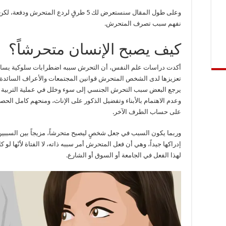
وعلى طول المقال سنستعرض لك 5 طرقٍ لردع المتحرش ودفعة،
نفهم سبب تصرف المتحرش.
كيف يصبح الإنسان متحرشاً؟
أكدت دراسات علم النفس، أن التحرش سببه اضطرابات سلوكية يسا
تعزيزها لدى الشخص المتحرش قوانين المجتمعات والأعراف السائدة في
يرجع البعض سبب التحرش الجنسي إلى سوء وخلل في عملية التربية ا
وعدم الاهتمام بالأبناء وتفضيل الذكور على الإناث، ومنحهم كامل الحصا
على حساب الطرف الآخر.
وربما يكون السبب في جعل شخصٍ ليصبح متحرشاً، مزيجاً بين السببين ا
إدراكها جيداً، وهي أن فعل المتحرش أمر سببه ذاته، لا الفتاة لأنّها
لهذا الفعل في الجامعة أو السوق أو الشارع.