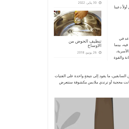
30 يناير، 2022
 لكن أولاً دعينا
عد في
تنظيف الحوض من
ه، بينما
الاوساخ
لأسرية،
26 يونيو، 2018
نة والقوة
لسابقين، ما يقود إلى نتيجةٍ واحدة على الفتيات
 لو كانت محجبة أو ترتدي ملابس مكشوفة ستتعرض