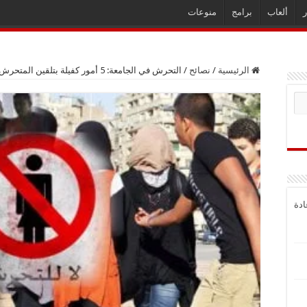
ر
ألعاب
برامج
منوعات
الرئيسية
/
نصائح
/
التحرش في الجامعة: 5 أمور كفيلة بتلقين المتحرش درساً لن ينساه أبدا
ادة