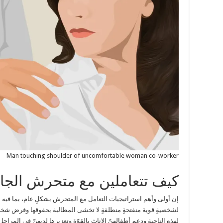
Man touching shoulder of uncomfortable woman co-worker
كيف تتعاملين مع متحرش الجا
إن أولى وأهم استراتيجيات التعامل مع المتحرش بشكلٍ عام، بما فيه 
لشخصيةٍ قوية منفتحةٍ منطلقةٍ لا تخشى المطالبة بحقوقها وفرض شخصيته
لهذه الناحية ودعم أطفالهنّ الإناث بالقوّة وتعزيزها لديهنّ في المراحل