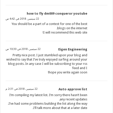
how to fly dm009 conqueror youtube
22 سبتمبر، 2018 في 4:42 ص
You should be a part of a contest for one of the best
blogs on the internet.
I will recommend this web site!
Eigen Engineering
22 سبتمبر، 2018 في 10:30 ص
Pretty nice post. I just stumbled upon your blog and
wished to say that I’ve truly enjoyed surfing around your
blog posts. In any case I will be subscribing to your rss
feed and I
hope you write again soon!
Auto approve list
22 سبتمبر، 2018 في 2:31 م
I’m compiling my latest list. I’m sorry there hasn’t been
any recent updates.
I’ve had some problems building the list along the way.
I’ll talk more about that at a later date.