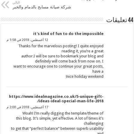
التالي
شركة صيانة مسابح بالدمام والخبر
44 تعليقات
it's kind of fun to do the impossible
12 أغسطس، 2018 في 1:58 م
Thanks for the marvelous posting! I quite enjoyed
reading it, you’re a great
author.I will be sure to bookmark your blog and
definitely will come back from now on. I
want to encourage one to continue your great posts,
have a
nice holiday weekend!
https://www.idealmagazine.co.uk/5-unique-gift-
ideas-ideal-special-man-life-2018/
17 أغسطس، 2018 في 2:00 م
Woah! I’m really digging the template/theme of
this blog. It’s simple, yet effective. A lot of times it’s
challenging
to get that “perfect balance” between superb usability
and