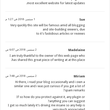
most excellent website for latest updates.
Sue
1 سبتمبر، 2018 في 1:27 م
Very quickly this site will be famous amid all blogging
and site-building viewers, due
to it’s fastidious articles or reviews
Madelaine
2 سبتمبر، 2018 في 6:07 ص
I am truly thankful to the owner of this web page who
has shared this great piece of writing at at this place.
Miriam
2 سبتمبر، 2018 في 7:48 ص
Hi there, i read your blog occasionally and i own a
similar one and i was just curious if you get a lot of
spam remarks?
If so how do you protect against it, any plugin or
anything you can suggest?
I get so much lately it’s driving me insane so any help is
very much appreciated.