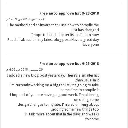
Free auto approve list 9-23-2018
24 سبتمبر، 2018 في 12:59 م
The method and software that I use now to compile the
list has changed.
I hope to build a better list as I learn how.
Read all about it in my latest blog post. Have a great day
everyone!
Free auto approve list 9-25-2018
26 سبتمبر، 2018 في 4:06 م
I added a new blog post yesterday. There’s a smaller list
than usual in it.
I’m currently working on a bigger list. It’s going to take
some time to compile it.
I hope all of you are having a good week. I’m planning
on doing some
design changes to my site. I’m also thinking about
adding some new things too.
I’ll talk more about that in the days and weeks
to come.