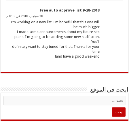
Free auto approve list 9-28-2018
28 سبتمبر، 2018 في 8:38 م
I’m working on a new list. I’m hopeful that this one will
be much bigger.
I made some announcements about my future site
plans. I’m going to be adding some new stuff soon.
You’ll
definitely want to stay tuned for that. Thanks for your
time
and have a good weekend!
ابحث في الموقع