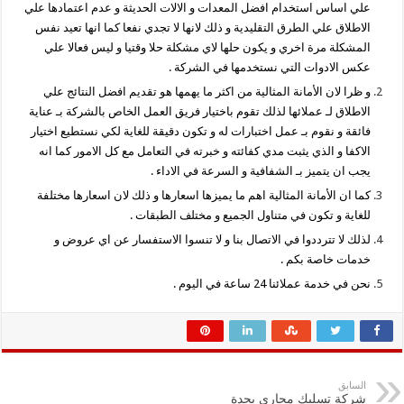
علي اساس استخدام افضل المعدات و الالات الحديثة و عدم اعتمادها علي
الاطلاق علي الطرق التقليدية و ذلك لانها لا تجدي نفعا كما انها تعيد نفس
المشكلة مرة اخري و يكون حلها لاي مشكلة حلا وقتيا و ليس فعالا علي
عكس الادوات التي نستخدمها في الشركة .
و ظرا لان الأمانة المثالية من اكثر ما يهمها هو تقديم افضل النتائج علي
الاطلاق لـ عملائها لذلك تقوم باختيار فريق العمل الخاص بالشركة بـ عناية
فائقة و نقوم بـ عمل اختبارات له و تكون دقيقة للغاية لكي نستطيع اختيار
الاكفا و الذي يثبت مدي كفائته و خبرته في التعامل مع كل الامور كما انه
يجب ان يتميز بـ الشفافية و السرعة في الاداء .
كما ان الأمانة المثالية اهم ما يميزها اسعارها و ذلك لان اسعارها مختلفة
للغاية و تكون في متناول الجميع و مختلف الطبقات .
لذلك لا تترددوا في الاتصال بنا و لا تنسوا الاستفسار عن اي عروض و
خدمات خاصة بكم .
نحن في خدمة عملائنا 24 ساعة في اليوم .
السابق
شركة تسليك مجاري بجدة