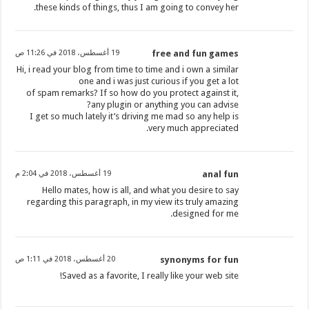
these kinds of things, thus I am going to convey her.
free and fun games
19 أغسطس، 2018 في 11:26 ص
Hi, i read your blog from time to time and i own a similar
one and i was just curious if you get a lot
of spam remarks? If so how do you protect against it,
any plugin or anything you can advise?
I get so much lately it’s driving me mad so any help is
very much appreciated.
anal fun
19 أغسطس، 2018 في 2:04 م
Hello mates, how is all, and what you desire to say
regarding this paragraph, in my view its truly amazing
designed for me.
synonyms for fun
20 أغسطس، 2018 في 1:11 ص
Saved as a favorite, I really like your web site!