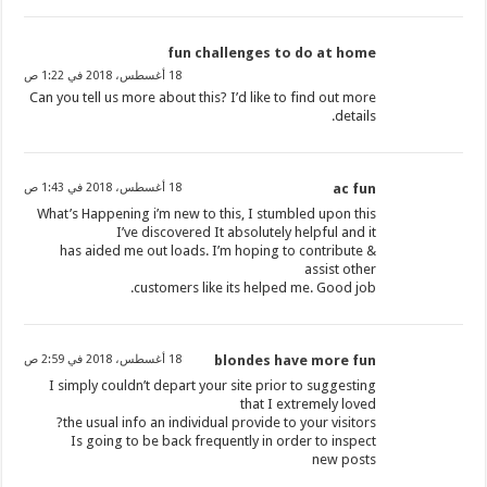
fun challenges to do at home
18 أغسطس، 2018 في 1:22 ص
Can you tell us more about this? I’d like to find out more
details.
ac fun
18 أغسطس، 2018 في 1:43 ص
What’s Happening i’m new to this, I stumbled upon this
I’ve discovered It absolutely helpful and it
has aided me out loads. I’m hoping to contribute &
assist other
customers like its helped me. Good job.
blondes have more fun
18 أغسطس، 2018 في 2:59 ص
I simply couldn’t depart your site prior to suggesting
that I extremely loved
the usual info an individual provide to your visitors?
Is going to be back frequently in order to inspect
new posts