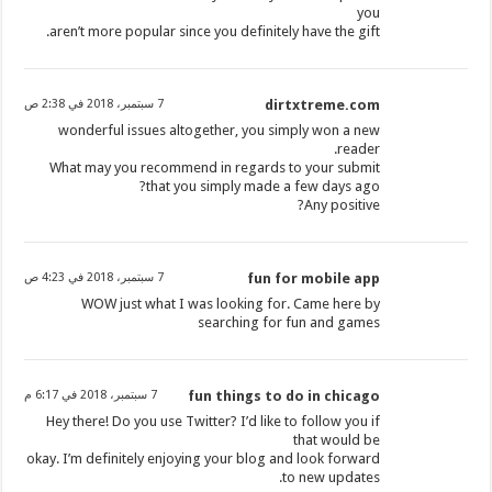
you
aren’t more popular since you definitely have the gift.
dirtxtreme.com
7 سبتمبر، 2018 في 2:38 ص
wonderful issues altogether, you simply won a new
reader.
What may you recommend in regards to your submit
that you simply made a few days ago?
Any positive?
fun for mobile app
7 سبتمبر، 2018 في 4:23 ص
WOW just what I was looking for. Came here by
searching for fun and games
fun things to do in chicago
7 سبتمبر، 2018 في 6:17 م
Hey there! Do you use Twitter? I’d like to follow you if
that would be
okay. I’m definitely enjoying your blog and look forward
to new updates.