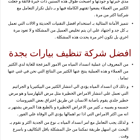
مدي خبرتها و جودتها و اصبحت طوال هذه السنين ذات خبرة فائقة و جعلت
الكثير من العملاء يضعوا ثقتهم الكاملة فيها و بـ دليل تكرار التعامل مع
شركتنا اكثر من مرة .
تتميز الأمانة المثالية بـ استخدام افضل التقنيات الحديثة و الالات التي تعمل
بـ كل جد و اجتهاد علي ان يتم تخليص العميل من المشكلة و لا تعود مرة
اخري بل تكون اخر مرة يحدث هذه المشكلة .
افضل شركة تنظيف بيارات بجدة
من المعروف ان عملية انسداد المياه من الامور المزعجة للغاية لدي الكثير
من العملاء و هذه العملية ينتج عنها الكثير من النتائج التي نحن في غني عنها
تماما .
و ذلك لان انسداد المياه يؤدي الي انتشار الكثير من البيكتيريا و الجراثيم
التي تعمل علي انتشار الامراض الخطيرة مثل مرض البلهارسيا و هو مرض
خطير جلدي يقوم باصابة الانسان عن طريق اختراق بعض الفيروسات
جسمه و يصيبه بـ كثير من الاعراض الخطيرة و بالطبع هذا المرض يشتهر بـ
انه من اكثر الامراض التي اذا تم اهمالها يؤدي الي الوفاة علي الفور .
و لذلك يجب التعامل مع امر انسداد المياه بـ نوع من الجدية اكثر و نقوم بـ
البحث عن اسهل طريقة تمكننا من حل المشكلة باقل التكاليف و باسرع
وقت .