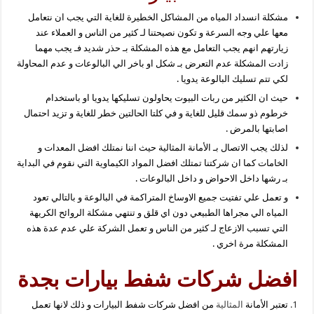
مشكلة انسداد المياه من المشاكل الخطيرة للغاية التي يجب ان نتعامل
معها علي وجه السرعة و تكون نصيحتنا لـ كثير من الناس و العملاء عند
زيارتهم انهم يجب التعامل مع هذه المشكلة بـ حذر شديد فـ يجب مهما
زادت المشكلة عدم التعرض بـ شكل او باخر الي البالوعات و عدم المحاولة
لكي تتم تسليك البالوعة يدويا .
حيث ان الكثير من ربات البيوت يحاولون تسليكها يدويا او باستخدام
خرطوم ذو سمك قليل للغاية و في كلتا الحالتين خطر للغاية و تزيد احتمال
اصابتها بالمرض .
لذلك يجب الاتصال بـ الأمانة المثالية حيث اننا نمتلك افضل المعدات و
الخامات كما ان شركتنا تمتلك افضل المواد الكيماوية التي نقوم في البداية
بـ رشها داخل الاحواض و داخل البالوعات .
و تعمل علي تفتيت جميع الاوساخ المتراكمة في البالوعة و بالتالي تعود
المياه الي مجراها الطبيعي دون اي قلق و تنتهي مشكلة الروائح الكريهة
التي تسبب الازعاج لـ كثير من الناس و تعمل الشركة علي عدم عدة هذه
المشكلة مرة اخري .
افضل شركات شفط بيارات بجدة
تعتبر الأمانة
المثالية
من افضل شركات شفط البيارات و ذلك لانها تعمل