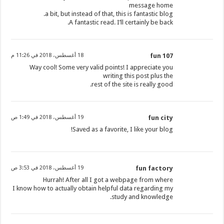
message home
a bit, but instead of that, this is fantastic blog.
A fantastic read. I’ll certainly be back.
fun 107
18 أغسطس، 2018 في 11:26 م
Way cool! Some very valid points! I appreciate you
writing this post plus the
rest of the site is really good.
fun city
19 أغسطس، 2018 في 1:49 ص
Saved as a favorite, I like your blog!
fun factory
19 أغسطس، 2018 في 3:53 ص
Hurrah! After all I got a webpage from where
I know how to actually obtain helpful data regarding my
study and knowledge.