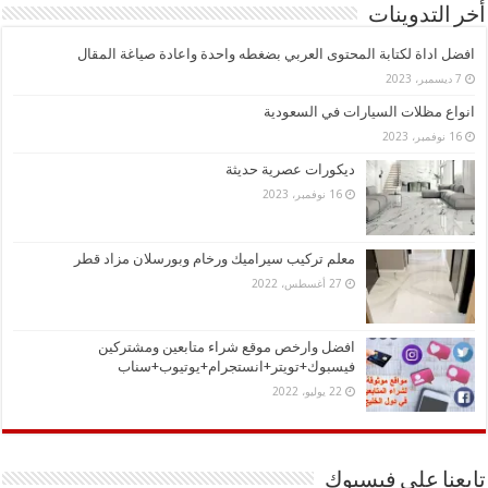
أخر التدوينات
افضل اداة لكتابة المحتوى العربي بضغطه واحدة واعادة صياغة المقال
7 ديسمبر، 2023
انواع مظلات السيارات في السعودية
16 نوفمبر، 2023
ديكورات عصرية حديثة
16 نوفمبر، 2023
معلم تركيب سيراميك ورخام وبورسلان مزاد قطر
27 أغسطس، 2022
افضل وارخص موقع شراء متابعين ومشتركين
فيسبوك+تويتر+انستجرام+يوتيوب+سناب
22 يوليو، 2022
تابعنا على فيسبوك