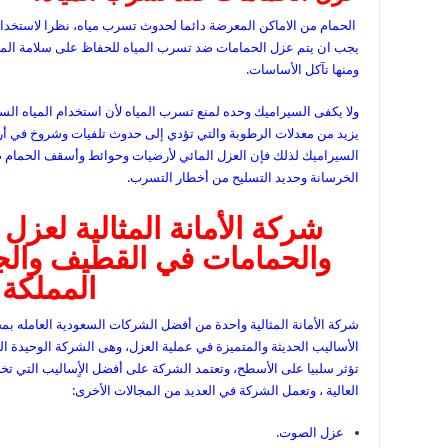
الحمام من الاماكن المعرضة دائما لحدوث تسرب مياه، نظرا لاستخدا
يجب ان يتم عزل الحمامات
ضد تسرب المياه للحفاظ على سلامة المب
ومنها تآكل الأساسات.
ولا يكفى السيراميك وحده لمنع تسرب المياه لأن استخدام المياه السا
يزيد من معدلات الرطوبة والتي تؤدي إلى حدوث تلفيات وشروخ في أرض
السيراميك لذلك فإن العزل المائي لأرضيات وحوائط وأسقف الحمام 
الخرسانة وحديد التسليح من أخطار التسرب.
شركة الأمانة المثالية لعزل
والحمامات في القطيف والجب
المملكة
شركة الأمانة المثالية واحدة من أفضل الشركات السعودية العامله 
الأساليب الحديثة والمتميزة في عملية العزل، وهى الشركة الوحيدة
تؤثر سلبيا على الأسطح، وتعتمد الشركة على أفضل الأٍساليب التي ت
العالية ، وتعمل الشركة في العديد من المجالات الأخرى:
عزل الصوت.