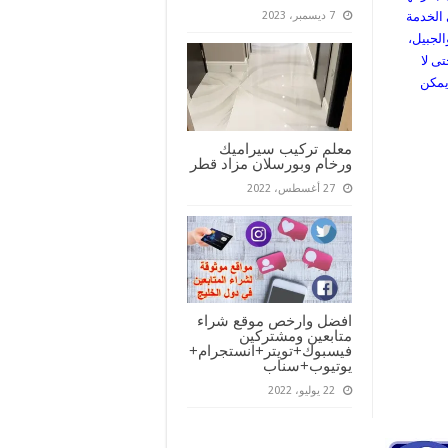
 الخدمة
7 ديسمبر، 2023
الجبيل،
ى لا
يمكن
معلم تركيب سيراميك
ورخام وبورسلان مزاد قطر
27 أغسطس، 2022
افضل وارخص موقع شراء
متابعين ومشتركين
فيسبوك+تويتر+انستجرام+
يوتيوب+سناب
22 يوليو، 2022