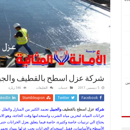
شركة عزل اسطح بالقطيف والجب
ين
على
5 ديسمبر، 2017
خدمات
التعليقات
346 زيارة
شركة
عزل
nkedIn
Stumbleupon
Twitter
Facebook
اسطح
بالقطيف
والجبيل
شركة
عزل اسطح بالقطيف
والجبيل
تعتمد الكثير من المنازل والفلل 
مغلقة
خزانات المياه، لتخزين مياه الشرب واستخدامها وقت الحاجة، وهو الام
يحتاج الي ترتيبات خاصة وكثيرة، خاصة فيما يتعلق بعزل الخزانات حت
الأسطح والأساسات، فقبل استخدام الخزانات يجب عزلها بمواد تحمي 