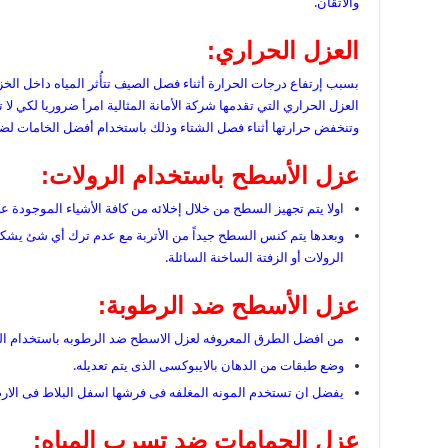
والأتقان.
العزل الحراري
:
بسبب إرتفاع درجات الحرارة أثناء فصل الصيف تتأُثر المياه داخل الخ
العزل الحراري التي تقدمها شركة الأمانة المثالية امرأ ضروريا لكي ل
وتنخفض حرارتها أثناء فصل الشتاء وذلك باستخدام أفضل الخامات لضم
عزل الأسطح باستخدام الرولات:
اولا يتم تجهيز السطح من خلال إخلائه من كافة الأشياء الموجودة عل
وبعدها يتم كنس السطح جيداً من الأتربة مع عدم ترك أي شئ يشك
الرولات أو الزفتة الساخنة السائلة.
عزل الأسطح ضد الرطوبة:
من افضل الطرق المعروفه لعزل الاسطح ضد الرطوبه باستخدام الواح
وضع طبقات من الدهان بالايبوكسى الذى يتم تعديله.
يفضل ان تستخدم المونه المغلفه فى فرشها اسفل البلاط فى الارض
عزل الحمامات ضد تسرب المياه: